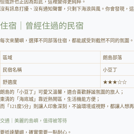
但或許也正因為如此，這裡變得更純粹。
沒有訊息打擾、沒有通知聲響，只剩下海浪與風。你會發現，這
住宿｜曾經住過的民宿
每次來蘭嶼，選擇不同部落住宿，都能感受到截然不同的氛圍。
區域
朗島部落
民宿名稱
小豆丁
舒適度
★★★☆☆
朗島的「小豆丁」可愛又溫馨，適合喜歡靜謐氛圍的旅人；
東清的「海底城」靠近熱鬧區，生活機能方便；
而「121度5分」則讓人印象深刻，不論環境或視野，都讓人想
交通｜美麗的島嶼，值得被等待
要抵達蘭嶼，確實需要一點耐心。