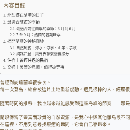
內容目錄
那些待在蘭嶼的日子
最適合旅遊的季節
最適合前往蘭嶼的季節：3 月到 6 月
7 至 9 月：熱鬧的暑期旺季
揭開蘭嶼的神秘面紗
自然風貌｜海水、涼亭、山羊、芋頭
網路訊號｜與外界聯繫需要緣分
住宿｜曾經住過的民宿
交通｜美麗的島嶼，值得被等待
曾經到訪過蘭嶼很多次。
每一次登島，總會被這片土地重新感動。遇見很棒的人、經歷很
隨著時間的推移，我也越來越能感受到這座島嶼的節奏——那是
蘭嶼保留了豐富而珍貴的自然資源，是我心中與其他離島最不同
在這裡，不用刻意尋找療癒的瞬間，它會自己靠過來。