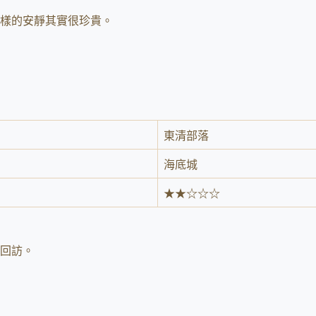
樣的安靜其實很珍貴。
東清部落
海底城
★★☆☆☆
再回訪。