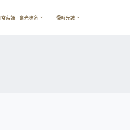
日常蒔語
食光味道
慢時光誌