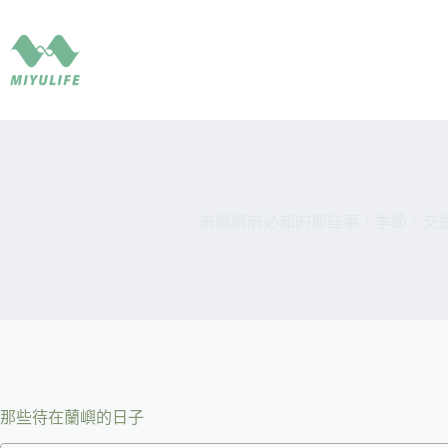
跳
至
主
要
內
容
來蘭嶼前必知的那些事｜季節、交
那些待在蘭嶼的日子