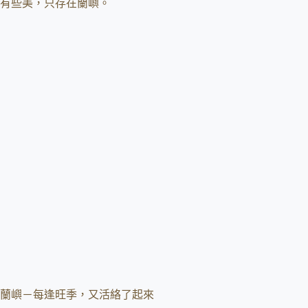
有些美，只存在蘭嶼。
蘭嶼－每逢旺季，又活絡了起來