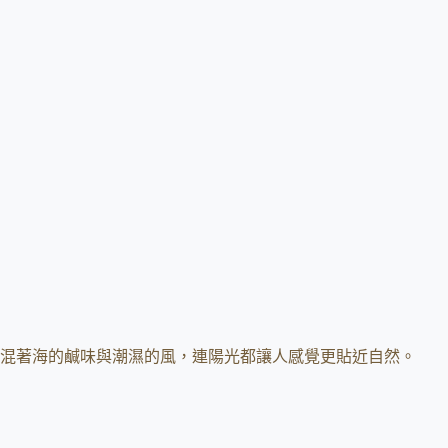
混著海的鹹味與潮濕的風，連陽光都讓人感覺更貼近自然。