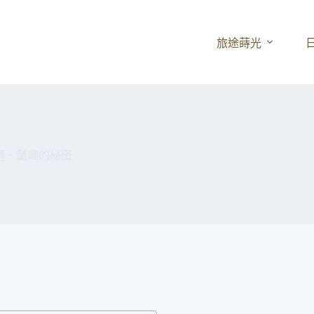
旅途蒔光
通、蘭嶼的秘密