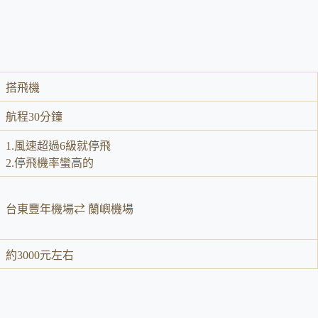
搭飛機
航程30分鐘
1.風速超過6級就停飛
2.停飛機率蠻高的
台東豐年機場⇄ 蘭嶼機場
約3000元左右