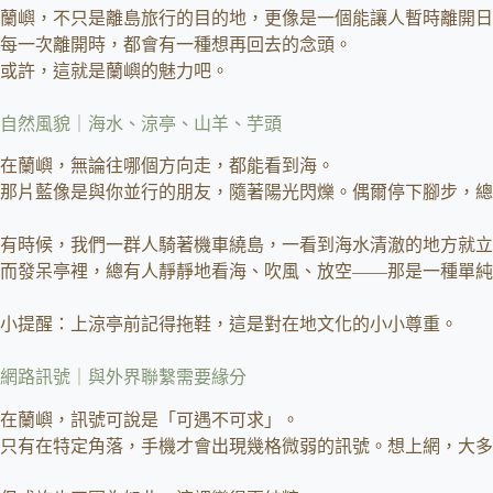
蘭嶼，不只是離島旅行的目的地，更像是一個能讓人暫時離開日
每一次離開時，都會有一種想再回去的念頭。
或許，這就是蘭嶼的魅力吧。
自然風貌｜海水、涼亭、山羊、芋頭
在蘭嶼，無論往哪個方向走，都能看到海。
那片藍像是與你並行的朋友，隨著陽光閃爍。偶爾停下腳步，總
有時候，我們一群人騎著機車繞島，一看到海水清澈的地方就立
而發呆亭裡，總有人靜靜地看海、吹風、放空——那是一種單純
小提醒：上涼亭前記得拖鞋，這是對在地文化的小小尊重。
網路訊號｜與外界聯繫需要緣分
在蘭嶼，訊號可說是「可遇不可求」。
只有在特定角落，手機才會出現幾格微弱的訊號。想上網，大多得回