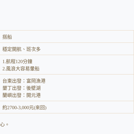
搭船
穩定開航、班次多
1.航程120分鐘
2.風浪大容易暈船
台東出發：富岡漁港
墾丁出發：後壁湖
蘭嶼出發：開元港
約2700-3,000元(來回)
心。