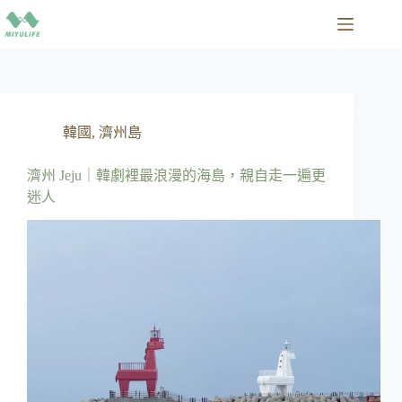
跳
至
主
要
內
容
韓國
,
濟州島
濟州 Jeju｜韓劇裡最浪漫的海島，親自走一遍更
迷人