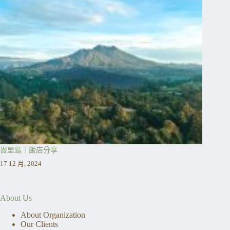
峇里島｜飯店分享
17 12 月, 2024
About Us
About Organization
Our Clients