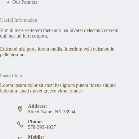
Our Partners
Useful Information
Vim in meis verterem menandri, ea iuvaret delectus verterem
qui, nec ad ferri corpora.
Euismod nisi porta lorem mollis. Interdum velit euismod in
pellentesque.
Contact Info
Lorem ipsum dolor sit amet has ignota putent ridens aliquid
indoctum anad movet graece vimut omnes.
Address:
Street Name, NY 38954
Phone:
578-393-4937
Mobile: